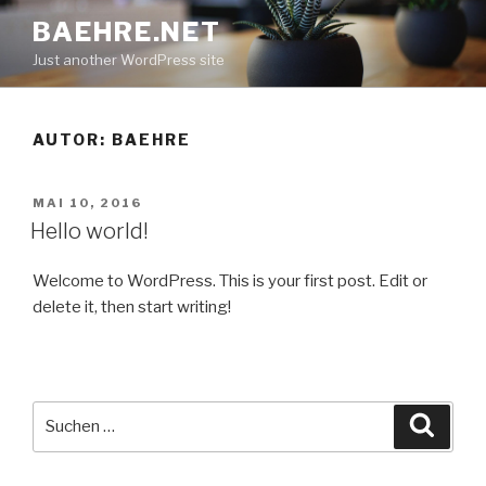
Zum
BAEHRE.NET
Inhalt
Just another WordPress site
springen
AUTOR:
BAEHRE
VERÖFFENTLICHT
MAI 10, 2016
AM
Hello world!
Welcome to WordPress. This is your first post. Edit or
delete it, then start writing!
Suche
Suche
nach: